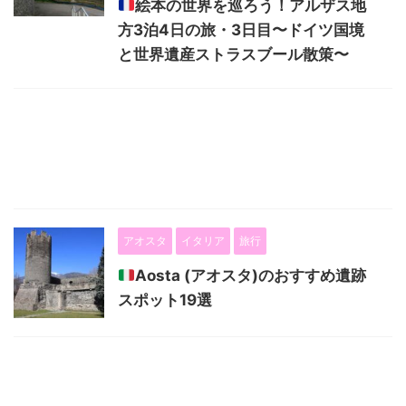
絵本の世界を巡ろう！アルザス地
方3泊4日の旅・3日目〜ドイツ国境
と世界遺産ストラスブール散策〜
アオスタ
イタリア
旅行
Aosta (アオスタ)のおすすめ遺跡
スポット19選