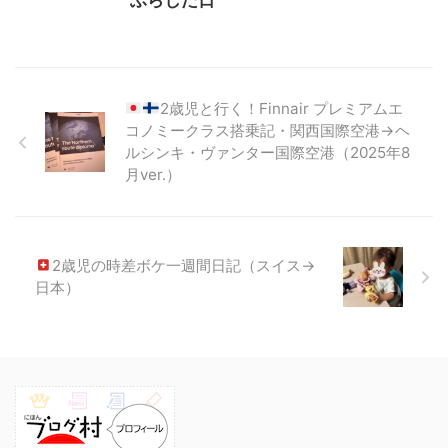
ふらした日
2歳児と行く！Finnair プレミアムエ
コノミークラス搭乗記・関西国際空港→ヘ
ルシンキ・ヴァンター国際空港（2025年8
月ver.）
2歳児の時差ボケ一週間日記（スイス→
日本）