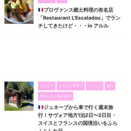
プロヴァンス郷土料理の有名店
「Restaurant L'Escaladou」でラン
チしてきたけど・・・in アルル
サヴォア
スイスで子育て
フランス
旅行
赤ちゃんと海外旅行
ジュネーブから車で行く週末旅
行！サヴォア地方1泊2日〜2日目・
スイスとフランスの国境沿いをふら