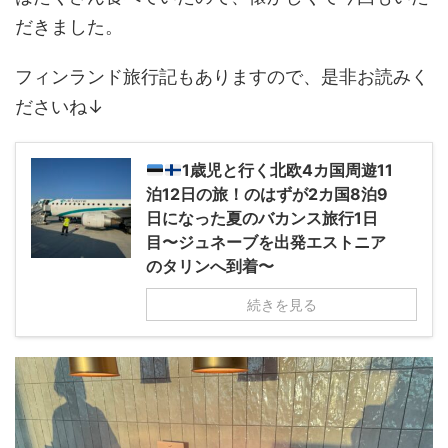
だきました。
フィンランド旅行記もありますので、是非お読みく
ださいね↓
1歳児と行く北欧4カ国周遊11
泊12日の旅！のはずが2カ国8泊9
日になった夏のバカンス旅行1日
目〜ジュネーブを出発エストニア
のタリンへ到着〜
続きを見る