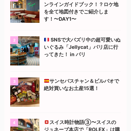
ンラインガイドブック！？ロケ地
を全て地図付きでご紹介しま
す！〜DAY1〜
SNSで大バズリ中の超可愛いぬ
2
いぐるみ「Jellycat」パリ店に行
ってきた！ in パリ
サンセバスチャン＆ビルバオで
3
絶対買いなお土産15選！
スイス時計物語③〜スイスの
4
ジュネーブ本店で「ROLEX」は購