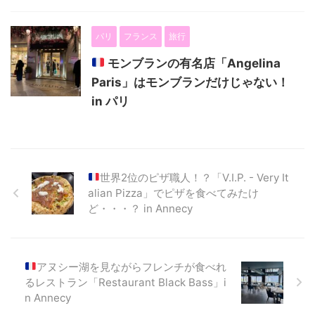
パリ
フランス
旅行
モンブランの有名店「Angelina
Paris」はモンブランだけじゃない！
in パリ
世界2位のピザ職人！？「V.I.P. - Very It
alian Pizza」でピザを食べてみたけ
ど・・・？ in Annecy
アヌシー湖を見ながらフレンチが食べれ
るレストラン「Restaurant Black Bass」i
n Annecy