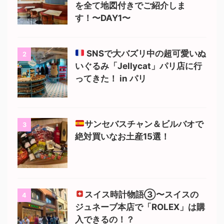
を全て地図付きでご紹介しま
す！〜DAY1〜
SNSで大バズリ中の超可愛いぬ
2
いぐるみ「Jellycat」パリ店に行
ってきた！ in パリ
サンセバスチャン＆ビルバオで
3
絶対買いなお土産15選！
スイス時計物語③〜スイスの
4
ジュネーブ本店で「ROLEX」は購
入できるの！？