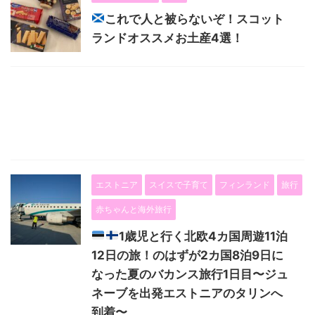
これで人と被らないぞ！スコット
ランドオススメお土産4選！
エストニア
スイスで子育て
フィンランド
旅行
赤ちゃんと海外旅行
1歳児と行く北欧4カ国周遊11泊
12日の旅！のはずが2カ国8泊9日に
なった夏のバカンス旅行1日目〜ジュ
ネーブを出発エストニアのタリンへ
到着〜