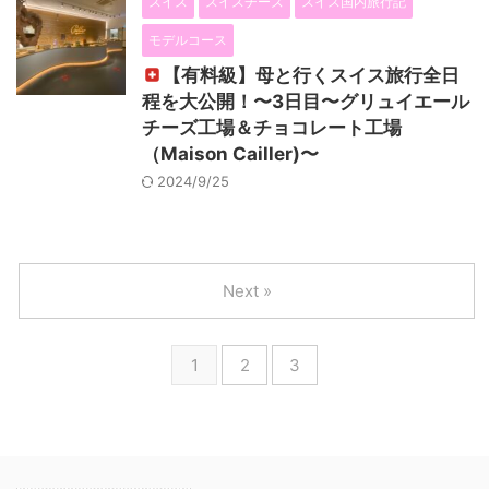
スイス
スイスチーズ
スイス国内旅行記
モデルコース
【有料級】母と行くスイス旅行全日
程を大公開！〜3日目〜グリュイエール
チーズ工場＆チョコレート工場
（Maison Cailler)〜
2024/9/25
Next »
1
2
3