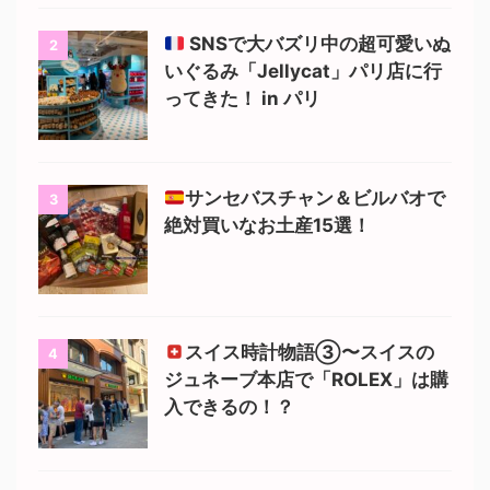
SNSで大バズリ中の超可愛いぬ
2
いぐるみ「Jellycat」パリ店に行
ってきた！ in パリ
サンセバスチャン＆ビルバオで
3
絶対買いなお土産15選！
スイス時計物語③〜スイスの
4
ジュネーブ本店で「ROLEX」は購
入できるの！？