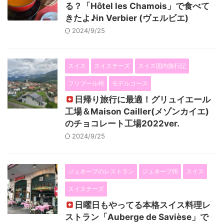
る？「Hôtel les Chamois」で食べて
きたよ♪in Verbier (ヴェルビエ)
2024/9/25
スイス
スイスチーズ
スイス国内旅行記
フリブール州
モデルコース
日帰り旅行に最適！グリュイエール
工場＆Maison Cailler(メゾンカイエ)
のチョコレート工場2022ver.
2024/9/25
ジュネーブのレストラン
ジュネーブ州
スイス
スイスチーズ
日曜日もやってる本格スイス料理レ
ストラン「Auberge de Savièse」で