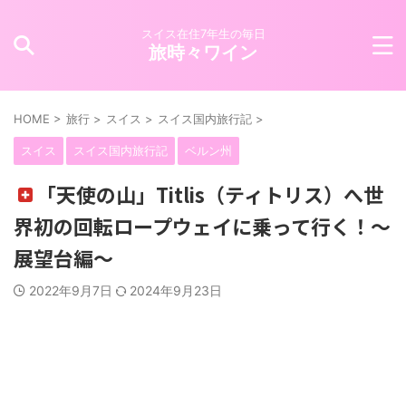
スイス在住7年生の毎日
旅時々ワイン
HOME
>
旅行
>
スイス
>
スイス国内旅行記
>
スイス
スイス国内旅行記
ベルン州
「天使の山」Titlis（ティトリス）へ世
界初の回転ロープウェイに乗って行く！〜
展望台編〜
2022年9月7日
2024年9月23日