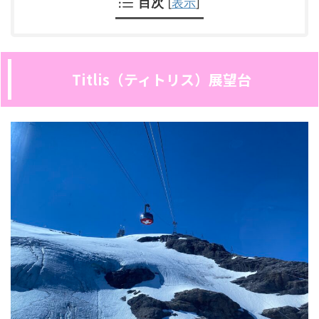
目次
[
表示
]
Titlis（ティトリス）展望台