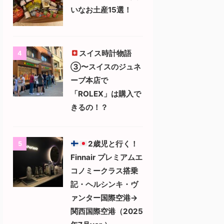
いなお土産15選！
スイス時計物語
4
③〜スイスのジュネ
ーブ本店で
「ROLEX」は購入で
きるの！？
2歳児と行く！
5
Finnair プレミアムエ
コノミークラス搭乗
記・ヘルシンキ・ヴ
ァンター国際空港→
関西国際空港（2025