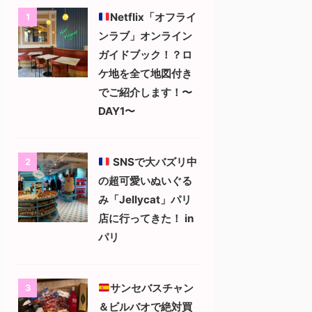
Netflix「オフライ
1
ンラブ」オンライン
ガイドブック！？ロ
ケ地を全て地図付き
でご紹介します！〜
DAY1〜
SNSで大バズリ中
2
の超可愛いぬいぐる
み「Jellycat」パリ
店に行ってきた！ in
パリ
サンセバスチャン
3
＆ビルバオで絶対買